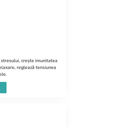
i stresului, crește imunitatea
elaxare, reglează tensiunea
ele.