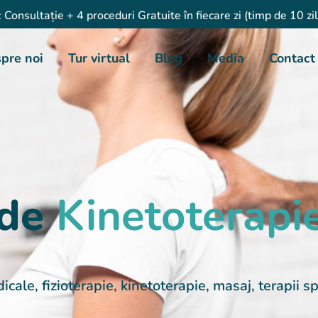
onsultație + 4 proceduri Gratuite în fiecare zi (timp de 10 zile)
pre noi
Tur virtual
Blog
Media
Contact
 de
Kinetoterapi
icale, fizioterapie, kinetoterapie, masaj, terapii s