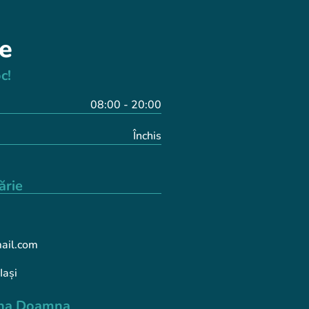
e
!​
08:00 - 20:00
Închis
ărie
mail.com
Iași
lena Doamna