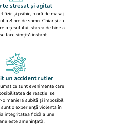
rte stresat și agitat
l fizic și psihic, o oră de masaj
ul a 8 ore de somn. Chiar și cu
re a țesutului, starea de bine a
se face simțită instant.
it un accident rutier
aumatice sunt evenimente care
osibilitatea de reacție, se
r-o manieră subită şi imposibil
i sunt o experienţă violentă în
ia integritatea fizică a unei
ane este ameninţată.