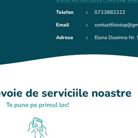
Telefon
:
0723882222
Email
:
contactfiziotop@g
Adresa
:
Elena Doamna Nr. 
voie de serviciile noastre
Te pune pe primul loc!​