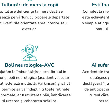
Tulburări de mers la copii
Esti foa
opilul are deficiențe la mers dacă se
Complet la nive
sează pe vârfuri, cu picoarele depărtate
este echivalent
cu varfurile orientate spre interior sau
o simplă atinge
exterior.
omului 
Boli neurologice-AVC
Ai sufer
ajutăm la îmbunătățirea echilibrului în
Accidentele tr
 unei boli neurologice (accident vascular
depăşesc p
al, scleroză multiplă, Parkinson) și să vă
desfășoară înt
i permite să vă îndepliniti toate rutinele
de anticipat ş
e normale, ar fi utilizarea băii, îmbrăcarea
cursul căre
și urcarea și coborarea scărilor.
perso