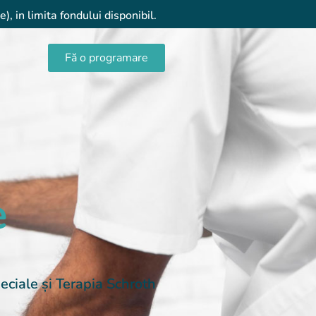
, in limita fondului disponibil.
Fă o programare
e
peciale și Terapia Schroth