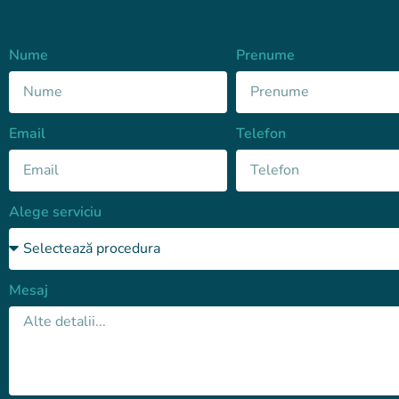
Nume
Prenume
Email
Telefon
Alege serviciu
Mesaj