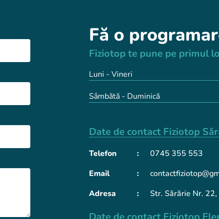
Fă o programar
Fiziotop te pune pe primul loc
Luni - Vineri
Sâmbătă - Duminică
Date de contact Fiziotop Săr
Telefon
:
0745 355 553
Email
:
contactfiziotop@g
Adresa
:
Str. Sărărie Nr. 22, 
Date de contact Fiziotop E