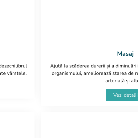
Masaj
dezechilibrul
Ajută la scăderea durerii și a diminuări
ate vârstele.
organismului, ameliorează starea de r
arterială și alt
Vezi detalii