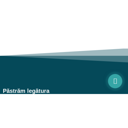
Păstrăm legătura
Link-uri utile
Servicii
Prețuri
Consultații medicale