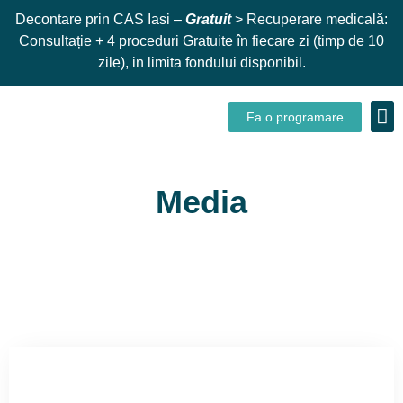
Decontare prin CAS Iasi –
Gratuit
> Recuperare medicală:
Consultație + 4 proceduri Gratuite în fiecare zi (timp de 10
zile), in limita fondului disponibil.
Fa o programare
Despre
Media