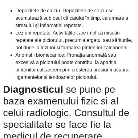
Depozitele de calciu: Depozitele de calciu se
acumulează sub osul călcâiului în timp, ca urmare a
stresului și inflamației repetate.
Leziuni repetate: Activitățile care implică mișcări
repetate ale piciorului, precum alergatul sau săriturile,
pot duce la leziuni și formarea pintenilor calcaneeni.
Anomalii biomecanice: Pronația anormală sau
excesivă a piciorului poate contribui la apariția
pintenilor calcaneeni prin creșterea presiunii asupra
ligamentelor și tendoanelor piciorului.
Diagnosticul
se pune pe
baza examenului fizic si al
celui radiologic. Consultul de
specialitate se face fie la
medicul de recuperare