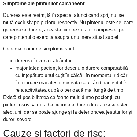
Simptome ale pintenilor calcaneeni:
Durerea este resimțită în special atunci cand sprijinul se
mută exclusiv pe piciorul respectiv. Nu pintenul este cel care
genereaza durere, aceasta fiind rezultatul compresiei pe
care pintenul o exercita asupra unui nerv situat sub el.
Cele mai comune simptome sunt:
durerea în zona călcâiului
majoritatea pacienților descriu o durere comparabilă
cu înțepătura unui cuțit în călcâi, în momentul ridicării
în picioare mai ales dimineața sau când pacientul își
reia activitatea după o perioadă mai lungă de timp.
Există și posibilitatea ca foarte mulți dintre pacienții cu
pinteni osos să nu aibă niciodată dureri din cauza acestei
afecțiuni, dar se poate ajunge și la deteriorarea țesuturilor și
dureri severe.
Cauze si factori de risc: