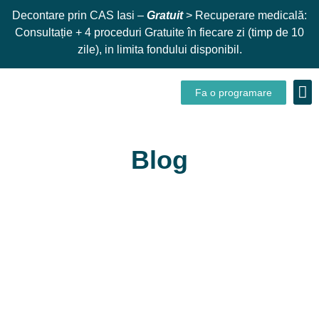
Decontare prin CAS Iasi –
Gratuit
> Recuperare medicală:
Consultație + 4 proceduri Gratuite în fiecare zi (timp de 10
zile), in limita fondului disponibil.
Fa o programare
Despre
Blog