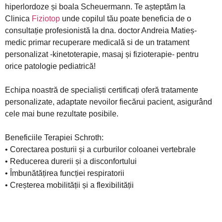
hiperlordoze și boala Scheuermann. Te așteptăm la
Clinica
Fiziotop
unde copilul tău poate beneficia de o
consultație profesionistă la dna. doctor Andreia Matieș-
medic primar recuperare medicală si de un tratament
personalizat -kinetoterapie, masaj și fizioterapie- pentru
orice patologie pediatrică!
Echipa noastră de specialiști certificați oferă tratamente
personalizate, adaptate nevoilor fiecărui pacient, asigurând
cele mai bune rezultate posibile.
Beneficiile Terapiei Schroth:
• Corectarea posturii și a curburilor coloanei vertebrale
• Reducerea durerii și a disconfortului
• Îmbunătățirea funcției respiratorii
• Creșterea mobilității și a flexibilității