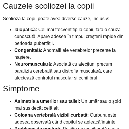
Cauzele scoliozei la copii
Scolioza la copii poate avea diverse cauze, inclusiv:
Idiopatică:
Cel mai frecvent tip la copii, fără o cauză
cunoscută. Apare adesea în timpul creșterii rapide din
perioada pubertății.
Congenitală:
Anomalii ale vertebrelor prezente la
naștere.
Neuromusculară:
Asociată cu afecțiuni precum
paralizia cerebrală sau distrofia musculară, care
afectează controlul muscular și echilibrul.
Simptome
Asimetrie a umerilor sau taliei:
Un umăr sau o șold
mai sus decât celălalt.
Coloana vertebrală vizibil curbată:
Curbura este
adesea observată când copilul se apleacă înainte.
Probleme de postură:
Poziție dezechilibrată sau o