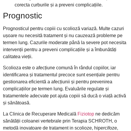
corecta curburile și a preveni complicațiile.
Prognostic
Prognosticul pentru copiii cu scolioză variază. Multe cazuri
ușoare nu necesită tratament și nu cauzează probleme pe
termen lung. Cazurile moderate până la severe pot necesita
intervenții pentru a preveni complicațiile și a îmbunătăți
calitatea vieții.
Scolioza este o afecțiune comună în rândul copiilor, iar
identificarea și tratamentul precoce sunt esențiale pentru
gestionarea eficientă a afecțiunii și pentru prevenirea
complicațiilor pe termen lung. Evaluările regulate și
tratamentele adecvate pot ajuta copiii să ducă o viață activă
și sănătoasă.
La Clinica de Recuperare Medicală
Fiziotop
ne dedicăm
sănătății coloanei vertebrale prin Terapia SCHROTH, o
metodă inovatoare de tratament in scolioze, hipercifoze,