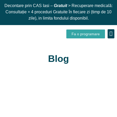
Decontare prin CAS Iasi –
Gratuit
> Recuperare medicală:
Consultație + 4 proceduri Gratuite în fiecare zi (timp de 10
zile), in limita fondului disponibil.
Fa o programare
Despre
Blog